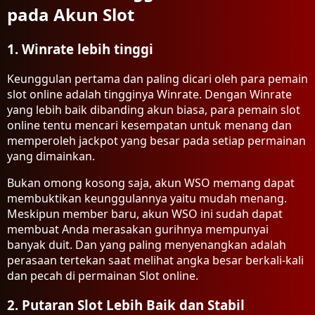
pada Akun Slot
1. Winrate lebih tinggi
Keunggulan pertama dan paling dicari oleh para pemain
slot online adalah tingginya Winrate. Dengan Winrate
yang lebih baik dibanding akun biasa, para pemain slot
online tentu mencari kesempatan untuk menang dan
memperoleh jackpot yang besar pada setiap permainan
yang dimainkan.
Bukan omong kosong saja, akun WSO memang dapat
membuktikan keunggulannya yaitu mudah menang.
Meskipun member baru, akun WSO ini sudah dapat
membuat Anda merasakan gurihnya mempunyai
banyak duit. Dan yang paling menyenangkan adalah
perasaan tertekan saat melihat angka besar berkali-kali
dan pecah di permainan Slot online.
2. Putaran Slot Lebih Baik dan Stabil