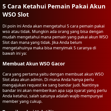
5 Cara Ketahui Pemain Pakai Akun
WSO Slot
Di poin ini Anda akan mengetahui 5 cara pemain pakai
wso atau tidak. Mungkin ada orang yang bisa dengan
mudah mengetahui mana pemain yang pakai akun WSO
Slot dan mana yang tidak. Jika Anda belum
mengetahuinya maka bisa menyimak 5 caranya di
bawah ini ya:
Membuat Akun WSO Gacor
Cara yang pertama yaitu dengan membuat akun WSO
Slot atau akun admin. Di mana Anda hanya perlu
mengajukan request ke sang bandar judi. Nantinya
bandar ini akan memberikan apa saja syarat yang perlu
Anda ketahui, salah satunya adalah wajib mempunyai
member yang cukup.