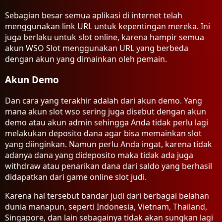
Sebagian besar semua aplikasi di internet telah
menggunakan link URL untuk kepentingan mereka. Ini
juga berlaku untuk slot online, karena hampir semua
akun WSO Slot menggunakan URL yang berbeda
dengan akun yang dimainkan oleh pemain.
Akun Demo
Dan cara yang terakhir adalah dari akun demo. Yang
mana akun slot wso sering juga disebut dengan akun
demo atau akun admin sehingga Anda tidak perlu lagi
melakukan deposito dana agar bisa memainkan slot
yang diinginkan. Namun perlu Anda ingat, karena tidak
adanya dana yang dideposito maka tidak ada juga
withdraw atau penarikan dana dari saldo yang berhasil
didapatkan dari game online slot judi.
Karena hal tersebut bandar judi dari berbagai belahan
dunia manapun, seperti Indonesia, Vietnam, Thailand,
Singapore, dan lain sebagainya tidak akan sungkan lagi