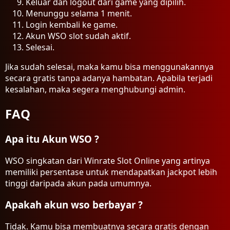
Keluar dan logout dari game yang dipilih.
Menunggu selama 1 menit.
Login kembali ke game.
Akun WSO slot sudah aktif.
Selesai.
Jika sudah selesai, maka kamu bisa menggunakannya
secara gratis tanpa adanya hambatan. Apabila terjadi
kesalahan, maka segera menghubungi admin.
FAQ
Apa itu Akun WSO ?
WSO singkatan dari Winrate Slot Online yang artinya
memiliki persentase untuk mendapatkan jackpot lebih
tinggi daripada akun pada umumnya.
Apakah akun wso berbayar ?
Tidak. Kamu bisa membuatnya secara gratis dengan