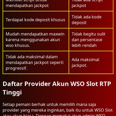
mendapatkan jackpot
jackpot
Tidak ada kode
Terdapat kode deposit khusus
deposit
Mudah mendapatkan maxwin
Tidak begitu sulit
karena menggunakan akun
dan persentase
wso khusus.
lebih rendah
Tidak ada maksimal dalam
Ada maksimal
mendapatkan jackpot seperti
jackpot.
progressif.
Daftar Provider Akun WSO Slot RTP
Tinggi
Setiap pemain berhak untuk memilih mana saja
provider yang mereka inginkan, baik itu untuk WSO Slot
atau akun biasa. Dengan memakai akun admin WSO