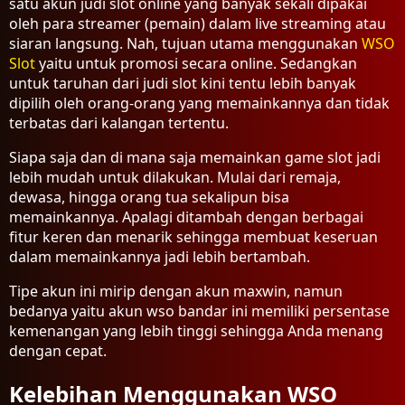
satu akun judi slot online yang banyak sekali dipakai
oleh para streamer (pemain) dalam live streaming atau
siaran langsung. Nah, tujuan utama menggunakan
WSO
Slot
yaitu untuk promosi secara online. Sedangkan
untuk taruhan dari judi slot kini tentu lebih banyak
dipilih oleh orang-orang yang memainkannya dan tidak
terbatas dari kalangan tertentu.
Siapa saja dan di mana saja memainkan game slot jadi
lebih mudah untuk dilakukan. Mulai dari remaja,
dewasa, hingga orang tua sekalipun bisa
memainkannya. Apalagi ditambah dengan berbagai
fitur keren dan menarik sehingga membuat keseruan
dalam memainkannya jadi lebih bertambah.
Tipe akun ini mirip dengan akun maxwin, namun
bedanya yaitu akun wso bandar ini memiliki persentase
kemenangan yang lebih tinggi sehingga Anda menang
dengan cepat.
Kelebihan Menggunakan WSO