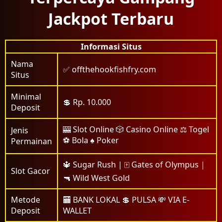
Jackpot Terbaru
Informasi Situs
Nama
✅ offthehookfishfry.com
Situs
Minimal
💲 Rp. 10.000
Deposit
🎰 Slot Online 🎲 Casino Online ⚖️ Togel
Jenis
⚽ Bola ♠ Poker
Permainan
🔱 Sugar Rush | 🀄️ Gates of Olympus |
Slot Gacor
🔫 Wild West Gold
Metode
🏧 BANK LOKAL 💲 PULSA 💸 VIA E-
Deposit
WALLET